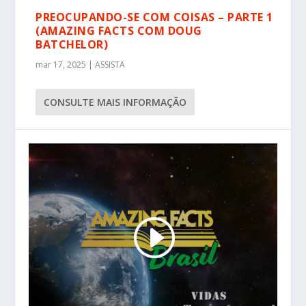
PREOCUPANDO-SE COM COISAS – PARTE 1
(AMAZING FACTS COM DOUG
BATCHELOR)
mar 17, 2025
|
ASSISTA
CONSULTE MAIS INFORMAÇÃO